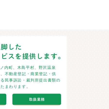
山ノ内町、木島平村、野沢温泉
て、不動産登記・商業登記・供
ける民事訴訟・裁判所提出書類の
けたまわります。